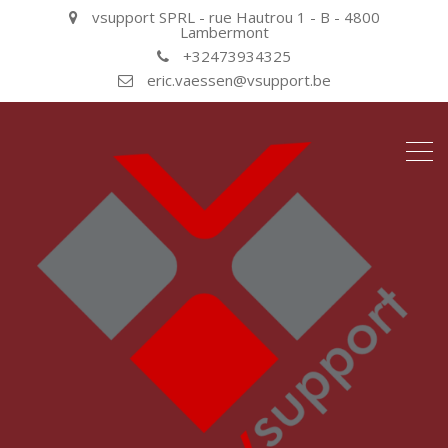
vsupport SPRL - rue Hautrou 1 - B - 4800
Lambermont
+32473934325
eric.vaessen@vsupport.be